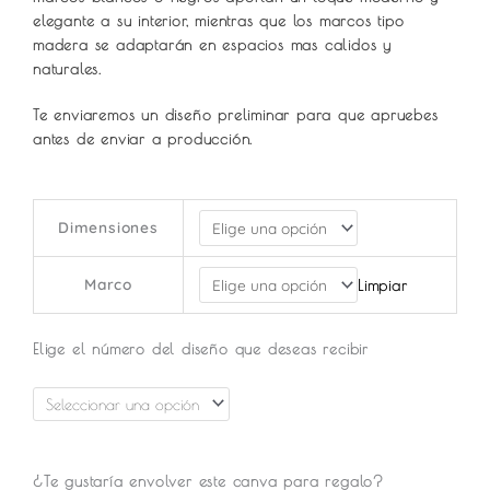
$37.5
elegante a su interior, mientras que los marcos tipo
madera se adaptarán en espacios mas calidos y
hasta
naturales.
$149.0
Te enviaremos un diseño preliminar para que apruebes
antes de enviar a producción.
Geometric
Dimensiones
Arts
cantidad
Marco
Limpiar
Elige el número del diseño que deseas recibir
¿Te gustaría envolver este canva para regalo?