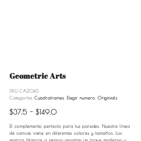
Geometric Arts
SKU
CA2043
Categorías
Cuadraframes
,
Elegir numero
,
Originials
Rango
$
37.5
-
$
149.0
de
El complemento perfecto para tus paredes. Nuestra línea
precios:
de canvas viene en diferentes colores y tamaños. Los
desde
marcos blancos o negros aportan un toque moderno y