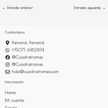
←
Entrada anterior
Entrada siguiente
→
Contáctanos
Panamá, Panamá
(+507) 61821674
@Cuadraframes
@Cuadraframes
hola@cuadraframes.com
Información
Home
Mi cuenta