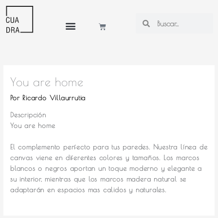
Ir
al
Search
Search
Cart
contenido
Mi cuenta
You are home
Por
Ricardo Villaurrutia
Descripción
You are home
El complemento perfecto para tus paredes.
Nuestra línea de
canvas viene en diferentes colores y tamaños. Los marcos
blancos o negros aportan un toque moderno y elegante a
su interior, mientras que los marcos madera natural se
adaptarán en espacios mas calidos y naturales.