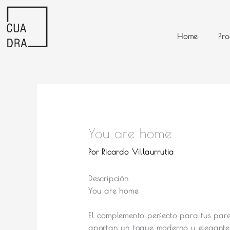
Ir
al
contenido
Home
Pro
You are home
Por
Ricardo Villaurrutia
Descripción
You are home
El complemento perfecto para tus pare
aportan un toque moderno y elegante 