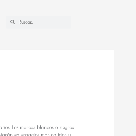
Search
Search
maños. Los marcos blancos o negros
ptarán en espacios mas calidos y