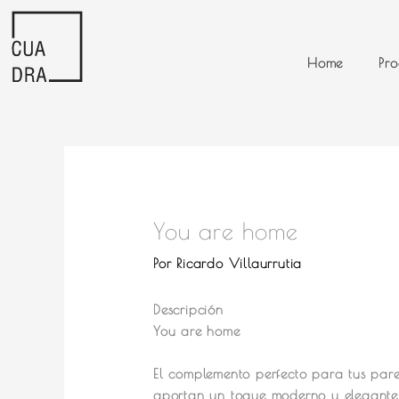
Ir
al
contenido
Home
Pro
You are home
Por
Ricardo Villaurrutia
Descripción
You are home
El complemento perfecto para tus pare
aportan un toque moderno y elegante 