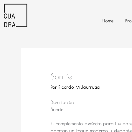
Ir
al
contenido
Home
Pro
Sonríe
Por
Ricardo Villaurrutia
Descripción
Sonríe
El complemento perfecto para tus pare
aportan un toque moderno y elegante 