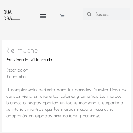
Ir
al
Search
Search
Cart
contenido
Mi cuenta
Rie mucho
Por
Ricardo Villaurrutia
Descripción
Rie mucho
El complemento perfecto para tus paredes.
Nuestra línea de
canvas viene en diferentes colores y tamaños. Los marcos
blancos o negros aportan un toque moderno y elegante a
su interior, mientras que los marcos madera natural se
adaptarán en espacios mas calidos y naturales.