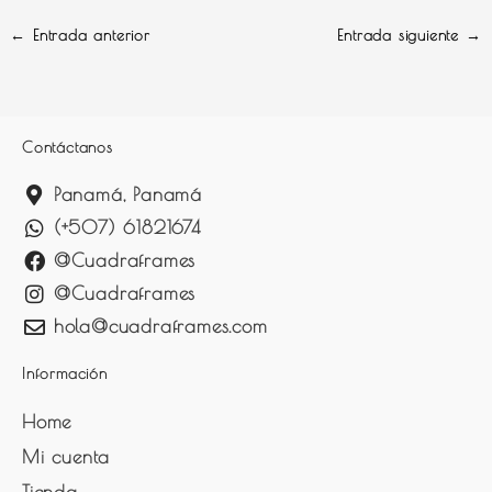
←
Entrada anterior
Entrada siguiente
→
Contáctanos
Panamá, Panamá
(+507) 61821674
@Cuadraframes
@Cuadraframes
hola@cuadraframes.com
Información
Home
Mi cuenta