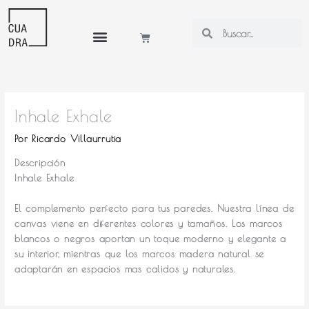
Ir
al
Search
Search
Cart
contenido
Mi cuenta
Inhale Exhale
Por
Ricardo Villaurrutia
Descripción
Inhale Exhale
El complemento perfecto para tus paredes.
Nuestra línea de
canvas viene en diferentes colores y tamaños. Los marcos
blancos o negros aportan un toque moderno y elegante a
su interior, mientras que los marcos madera natural se
adaptarán en espacios mas calidos y naturales.