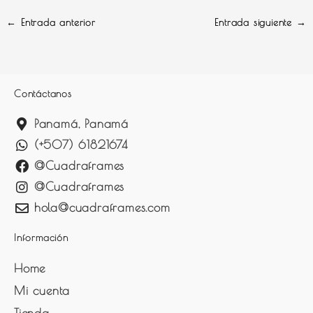
←
Entrada anterior
Entrada siguiente
→
Contáctanos
Panamá, Panamá
(+507) 61821674
@Cuadraframes
@Cuadraframes
hola@cuadraframes.com
Información
Home
Mi cuenta