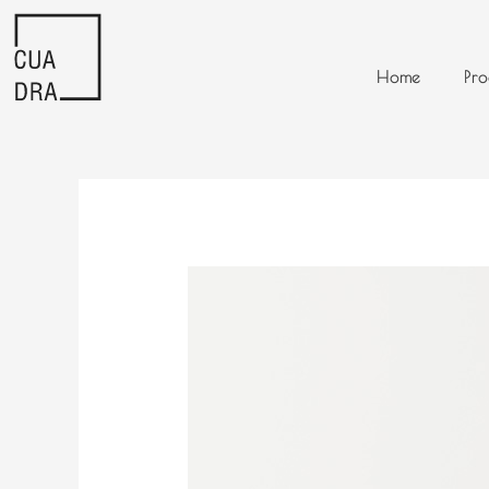
Ir
al
contenido
Home
Pro