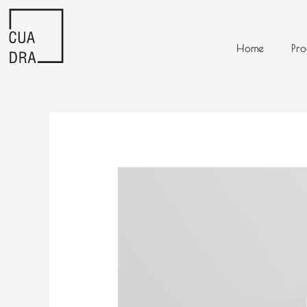
Ir
al
contenido
Home
Pro